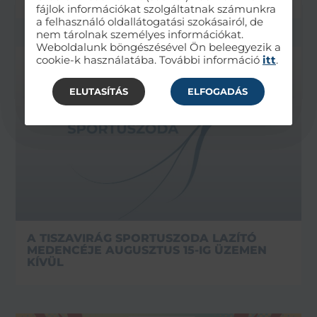
fájlok információkat szolgáltatnak számunkra
a felhasználó oldallátogatási szokásairól, de
nem tárolnak személyes információkat.
Weboldalunk böngészésével Ön beleegyezik a
cookie-k használatába. További információ
itt
.
ELUTASÍTÁS
ELFOGADÁS
A TISZAVIRÁG SPORTUSZODA LAZÍTÓ
MEDENCÉJE AUGUSZTUS 15-IG ÜZEMEN
KÍVÜL