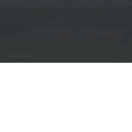
Kisstadion
Etelka sori munkacsarnok