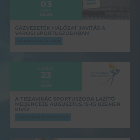
03
hétfő
09:36
GÁZVEZETÉK HÁLÓZAT JAVÍTÁS A
VÁROSI SPORTUSZODÁBAN
VÁROSI SPORTUSZODA
Június
23
kedd
16:03
A TISZAVIRÁG SPORTUSZODA LAZÍTÓ
MEDENCÉJE AUGUSZTUS 15-IG ÜZEMEN
KÍVÜL
TISZAVIRÁG SPORTUSZODA