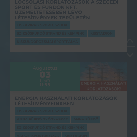
LOCSOLÁSI KORLÁTOZÁSOK A SZEGEDI
SPORT ÉS FÜRDŐK KFT.
ÜZEMELTETÉSÉBEN LÉVŐ
LÉTESÍTMÉNYEK TERÜLETÉN
TISZAVIRÁG SPORTUSZODA
SZIKSÓSFÜRDŐ STRAND ÉS KEMPING
KISSTADION
KISKUNDOROZSMAI SPORTPÁLYA
Augusztus
03
hétfő
11:55
ENERGIA HASZNÁLATI KORLÁTOZÁSOK
LÉTESÍTMÉNYEINKBEN
TISZAVIRÁG SPORTUSZODA
ANNA FÜRDŐ GYÓGYÁSZAT
ANNA FÜRDŐ
SZIKSÓSFÜRDŐ STRAND ÉS KEMPING
VÁROSI SPORTUSZODA
KISSTADION