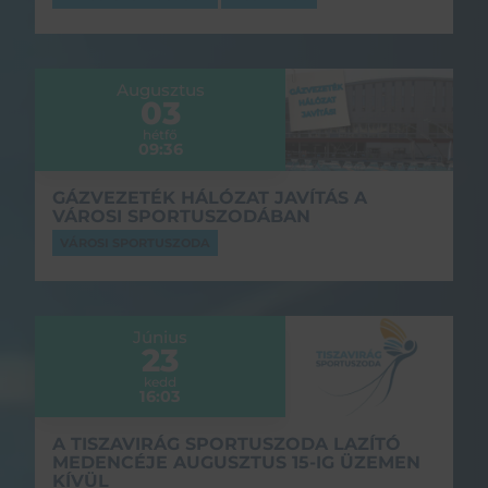
Augusztus
03
hétfő
09:36
GÁZVEZETÉK HÁLÓZAT JAVÍTÁS A
VÁROSI SPORTUSZODÁBAN
VÁROSI SPORTUSZODA
Június
23
kedd
16:03
A TISZAVIRÁG SPORTUSZODA LAZÍTÓ
MEDENCÉJE AUGUSZTUS 15-IG ÜZEMEN
KÍVÜL