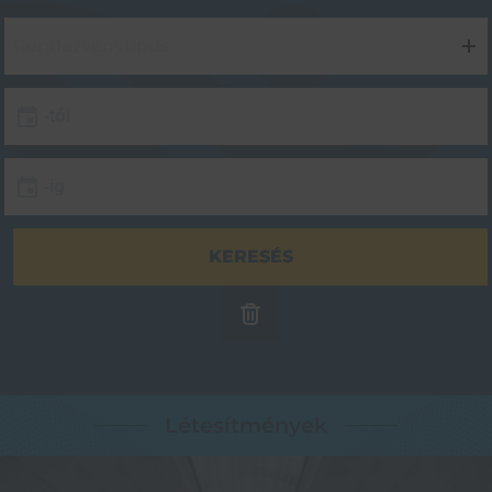
Rendezvénytípus
Létesítmények