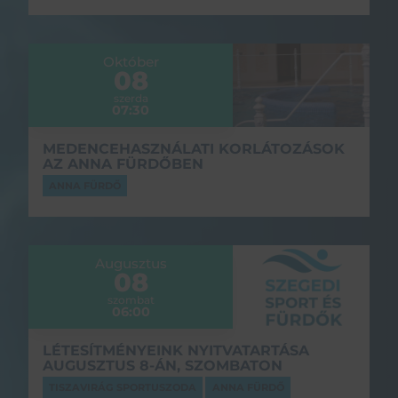
Október
08
szerda
07:30
MEDENCEHASZNÁLATI KORLÁTOZÁSOK
AZ ANNA FÜRDŐBEN
ANNA FÜRDŐ
Augusztus
08
szombat
06:00
LÉTESÍTMÉNYEINK NYITVATARTÁSA
AUGUSZTUS 8-ÁN, SZOMBATON
TISZAVIRÁG SPORTUSZODA
ANNA FÜRDŐ