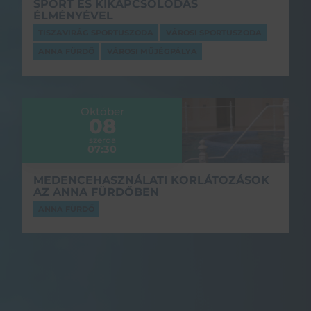
SPORT ÉS KIKAPCSOLÓDÁS
ÉLMÉNYÉVEL
TISZAVIRÁG SPORTUSZODA
VÁROSI SPORTUSZODA
ANNA FÜRDŐ
VÁROSI MŰJÉGPÁLYA
Október
08
szerda
07:30
MEDENCEHASZNÁLATI KORLÁTOZÁSOK
AZ ANNA FÜRDŐBEN
ANNA FÜRDŐ