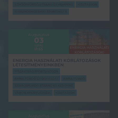
SZIKSÓSFÜRDŐ STRAND ÉS KEMPING
KISSTADION
KISKUNDOROZSMAI SPORTPÁLYA
Augusztus
03
hétfő
11:55
ENERGIA HASZNÁLATI KORLÁTOZÁSOK
LÉTESÍTMÉNYEINKBEN
TISZAVIRÁG SPORTUSZODA
ANNA FÜRDŐ GYÓGYÁSZAT
ANNA FÜRDŐ
SZIKSÓSFÜRDŐ STRAND ÉS KEMPING
VÁROSI SPORTUSZODA
KISSTADION
Augusztus