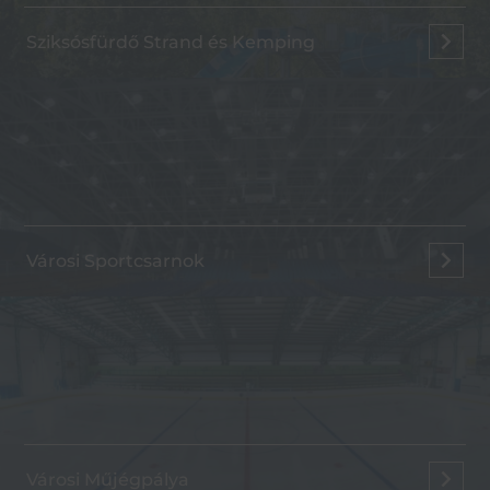
Sziksósfürdő Strand és Kemping
Városi Sportcsarnok
Városi Műjégpálya