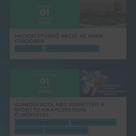
Január
01
csütörtök
07:30
MEDENCEFÜRDŐ AKCIÓ AZ ANNA
FÜRDŐBEN
ANNA FÜRDŐ
ANNA FÜRDŐ GYÓGYÁSZAT
December
01
hétfő
06:00
AJÁNDÉKOZZA MEG SZERETTEIT A
SPORT ÉS KIKAPCSOLÓDÁS
ÉLMÉNYÉVEL
TISZAVIRÁG SPORTUSZODA
VÁROSI SPORTUSZODA
ANNA FÜRDŐ
VÁROSI MŰJÉGPÁLYA