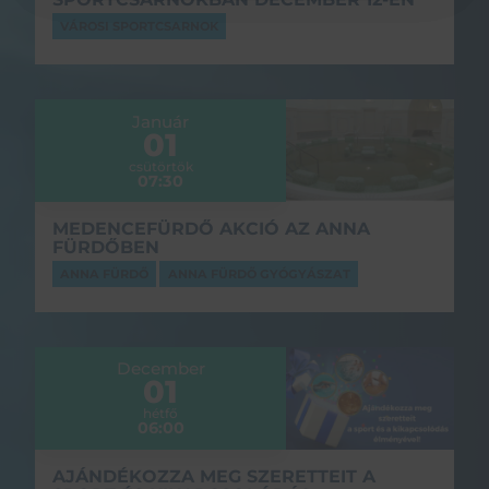
VÁROSI SPORTCSARNOK
Január
01
csütörtök
07:30
MEDENCEFÜRDŐ AKCIÓ AZ ANNA
FÜRDŐBEN
ANNA FÜRDŐ
ANNA FÜRDŐ GYÓGYÁSZAT
December
01
hétfő
06:00
AJÁNDÉKOZZA MEG SZERETTEIT A