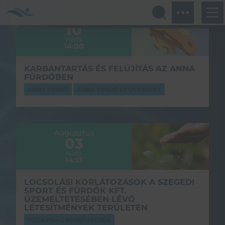
Augusztus
10
hétfő
14:00
KARBANTARTÁS ÉS FELÚJÍTÁS AZ ANNA
FÜRDŐBEN
ANNA FÜRDŐ
ANNA FÜRDŐ GYÓGYÁSZAT
Augusztus
03
hétfő
14:13
LOCSOLÁSI KORLÁTOZÁSOK A SZEGEDI
SPORT ÉS FÜRDŐK KFT.
ÜZEMELTETÉSÉBEN LÉVŐ
LÉTESÍTMÉNYEK TERÜLETÉN
TISZAVIRÁG SPORTUSZODA