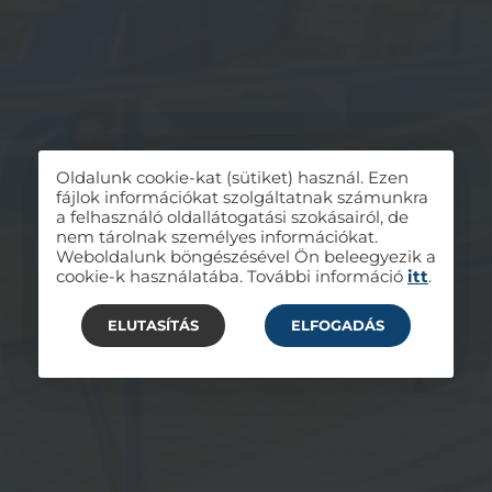
Oldalunk cookie-kat (sütiket) használ. Ezen
fájlok információkat szolgáltatnak számunkra
a felhasználó oldallátogatási szokásairól, de
nem tárolnak személyes információkat.
Weboldalunk böngészésével Ön beleegyezik a
cookie-k használatába. További információ
itt
.
ELUTASÍTÁS
ELFOGADÁS