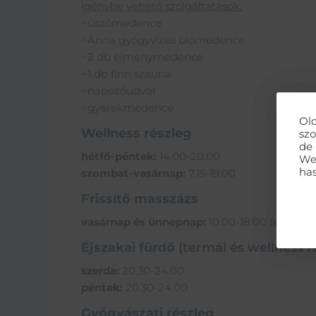
igénybe vehető szolgáltatások:
~úszómedence
~Anna gyógyvizes ülőmedence
~2 db élménymedence
~1 db finn szauna
~napozóudvar
~gyerekmedence
Old
Wellness részleg
szo
de 
hétfő-péntek:
14.00-20.00
We
has
szombat-vasárnap:
7.15-19.00
Frissítő masszázs
vasárnap és ünnepnap:
10.00-18.00 (előzete
Éjszakai fürdő
(termál és wellness r
szerda:
20.30-24.00
péntek:
20.30-24.00
Gyógyászati részleg