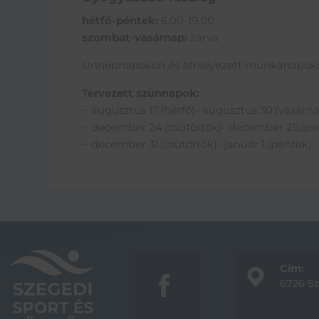
hétfő-péntek:
6.00-19.00
szombat-vasárnap:
zárva
Ünnepnapokon és áthelyezett munkanapokon 
Tervezett szünnapok:
~ augusztus 17.(hétfő)- augusztus 30.(vasárn
~ december 24.(csütörtök)- december 25.(pé
~ december 31.(csütörtök)- január 1.(péntek)
Cím:
6726 Sz