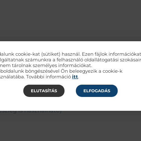
alunk cookie-kat (sütiket) használ. Ezen fájlok információka
lgáltatnak számunkra a felhasználó oldallátogatási szokásair
nem tárolnak személyes információkat.
boldalunk böngészésével Ön beleegyezik a cookie-k
ználatába. További információ
itt
.
ELUTASÍTÁS
ELFOGADÁS
s időpontfoglalás alapján, időpontfoglalás a fürdőpénztárban
észleg is használható)