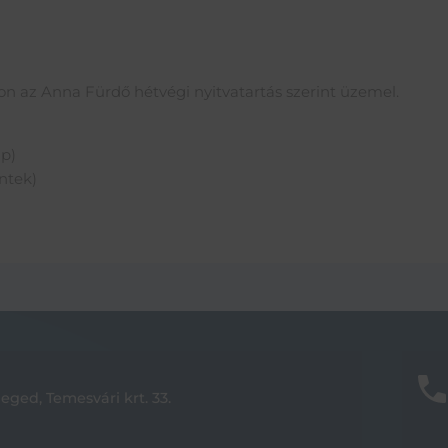
az Anna Fürdő hétvégi nyitvatartás szerint üzemel.
ap)
ntek)
eged, Temesvári krt. 33.