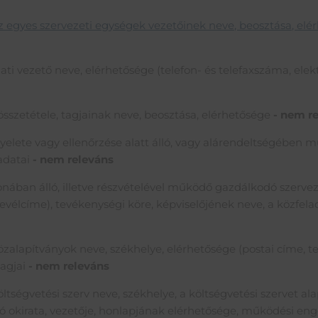
az egyes szervezeti egységek vezetőinek neve, beosztása, elér
ati vezető neve, elérhetősége (telefon- és telefaxszáma, elek
 összetétele, tagjainak neve, beosztása, elérhetősége
- nem r
ügyelete vagy ellenőrzése alatt álló, vagy alárendeltségében
adatai
- nem releváns
onában álló, illetve részvételével működő gazdálkodó szervez
 levélcíme), tevékenységi köre, képviselőjének neve, a közfe
 közalapítványok neve, székhelye, elérhetősége (postai címe, t
tagjai
- nem releváns
öltségvetési szerv neve, székhelye, a költségvetési szervet ala
ító okirata, vezetője, honlapjának elérhetősége, működési eng