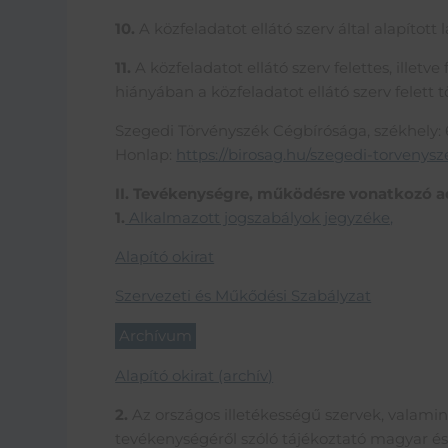
10.
A közfeladatot ellátó szerv által alapítot
11.
A közfeladatot ellátó szerv felettes, illetv
hiányában a közfeladatot ellátó szerv felett
Szegedi Törvényszék Cégbírósága, székhely: 
Honlap:
https://birosag.hu/szegedi-torvenys
II. Tevékenységre, működésre vonatkozó 
1.
Alkalmazott jogszabályok jegyzéke,
Alapító okirat
Szervezeti és Műkődési Szabályzat
Archívum
Alapító okirat (archív)
2.
Az országos illetékességű szervek, valamint
tevékenységéről szóló tájékoztató magyar és