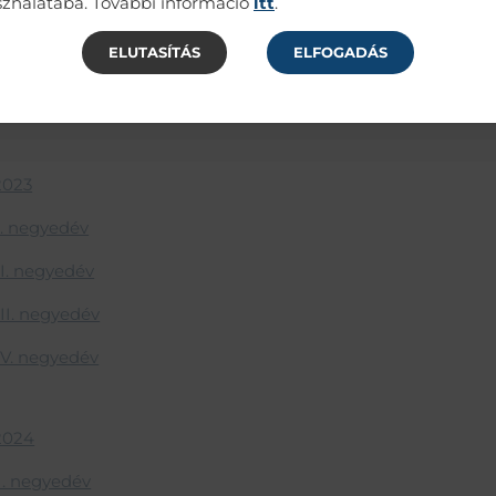
ználatába. További információ
itt
.
ELUTASÍTÁS
ELFOGADÁS
2023
. negyedév
. negyedév
I. negyedév
V. negyedév
2024
. negyedév