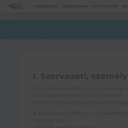
EGÉSZSÉGÜGY
LÉTESÍTMÉNYEK
NYITVATARTÁS
RE
I. Szervezeti, személ
1.
A közfeladatot ellátó szerv hivatalos neve, 
elérhetőségei: Szegedi Sport és Fürdők Kft. , 
mail cím:
info@szegedsport.hu
, Honlap:
http
2.
A közfeladatot ellátó szerv szervezeti felé
Szervezeti ábra
Szervezeti egységek feladatai