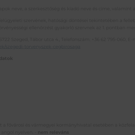
t lapok neve, a szerkesztőség és kiadó neve és címe, valamint 
e felügyeleti szervének, hatósági döntései tekintetében a fell
 törvényességi ellenőrzést gyakorló szervnek az 1. pontban me
6722 Szeged, Tábor utca 4., Telefonszám: +36 62 795-060, E-
zek/szegedi-torvenyszek-cegbirosaga
adatok
 a fővárosi és vármegyei kormányhivatal esetében a közfelada
 angol nyelven. -
nem releváns