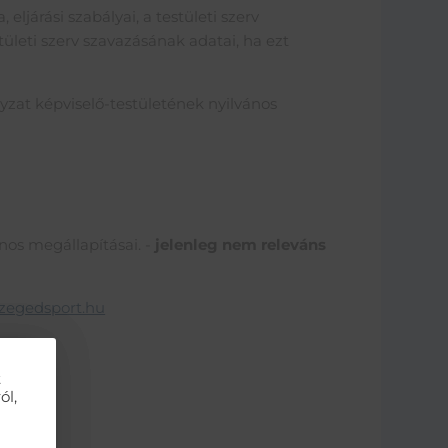
ljárási szabályai, a testületi szerv
stületi szerv szavazásának adatai, ha ezt
zat képviselő-testületének nyilvános
nos megállapításai. -
jelenleg nem releváns
zegedsport.hu
t
ól,