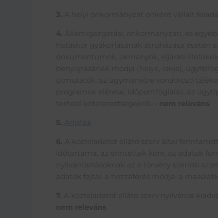
3.
A helyi önkormányzat önként vállalt felada
4.
Államigazgatási, önkormányzati, és egyéb
hatáskör gyakorlásának átruházása esetén a 
dokumentumok, okmányok, eljárási illetékek (i
benyújtásának módja (helye, ideje), ügyfélfoga
útmutatók, az ügymenetre vonatkozó tájékoz
programok elérése, időpontfoglalás, az ügytí
terhelő kötelezettségekről.
- nem releváns
5.
Árlisták
6.
A közfeladatot ellátó szerv által fenntartot
időtartama, az érintettek köre, az adatok for
nyilvántartásoknak az e törvény szerinti azon
adatok fajtái, a hozzáférés módja, a másolatk
7.
A közfeladatot ellátó szerv nyilvános kiad
nem releváns