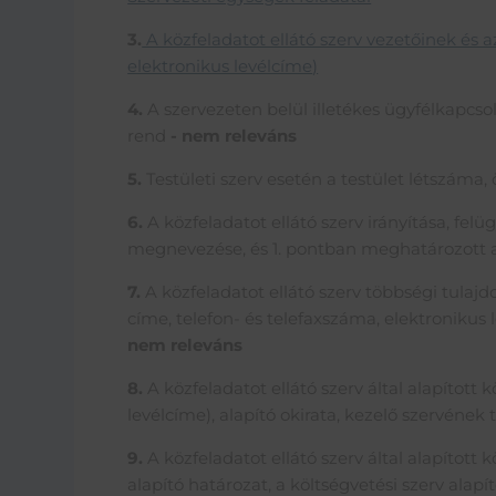
3.
A közfeladatot ellátó szerv vezetőinek és 
elektronikus levélcíme
)
4.
A szervezeten belül illetékes ügyfélkapcsol
rend
- nem releváns
5.
Testületi szerv esetén a testület létszáma,
6.
A közfeladatot ellátó szerv irányítása, fel
megnevezése, és 1. pontban meghatározott 
7.
A közfeladatot ellátó szerv többségi tulajd
címe, telefon- és telefaxszáma, elektronikus
nem releváns
8.
A közfeladatot ellátó szerv által alapított
levélcíme), alapító okirata, kezelő szervének 
9.
A közfeladatot ellátó szerv által alapított k
alapító határozat, a költségvetési szerv alap