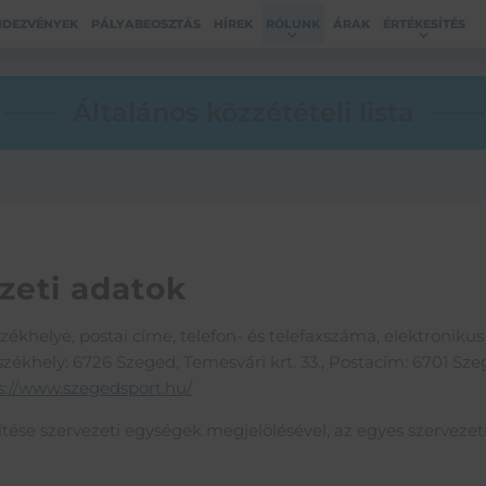
NDEZVÉNYEK
PÁLYABEOSZTÁS
HÍREK
RÓLUNK
ÁRAK
ÉRTÉKESÍTÉS
Általános közzétételi lista
yzeti adatok
székhelye, postai címe, telefon- és telefaxszáma, elektroniku
székhely: 6726 Szeged, Temesvári krt. 33., Postacím: 6701 Szeg
s://www.szegedsport.hu/
pítése szervezeti egységek megjelölésével, az egyes szervezet