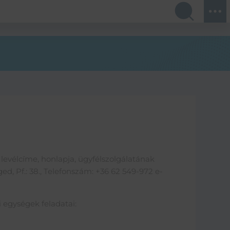
s levélcíme, honlapja, ügyfélszolgálatának
ed, Pf.: 38., Telefonszám: +36 62 549-972 e-
i egységek feladatai: