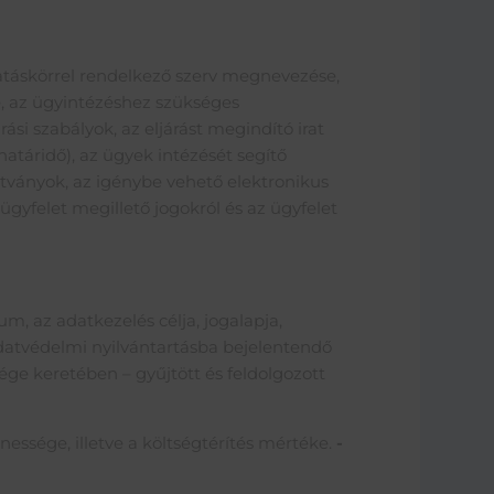
atáskörrel rendelkező szerv megnevezése,
e, az ügyintézéshez szükséges
si szabályok, az eljárást megindító irat
határidő), az ügyek intézését segítő
tványok, az igénybe vehető elektronikus
gyfelet megillető jogokról és az ügyfelet
tum, az adatkezelés célja, jogalapja,
 adatvédelmi nyilvántartásba bejelentendő
sége keretében – gyűjtött és feldolgozott
nessége, illetve a költségtérítés mértéke.
-