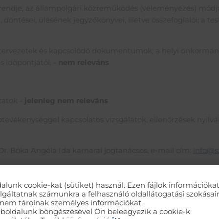
 rendje, az állampolgári közreműködés (véleményezés) módja, e
 döntései, ülésének jegyzőkönyvei, illetve összefoglalói; a te
ytervezetek és kapcsolódó dokumentumok; a helyi önkormány
s időpontjától.
- nem releváns
ázatok -
jelenleg nem releváns
ptevékenységgel kapcsolatos vizsgálatok, ellenőrzések nyilvá
 Dr. Bóka Angéla Ida kamarai jogtanácsos, e-mail cím:
info@s
alunk cookie-kat (sütiket) használ. Ezen fájlok információka
lgáltatnak számunkra a felhasználó oldallátogatási szokásair
nem tárolnak személyes információkat.
boldalunk böngészésével Ön beleegyezik a cookie-k