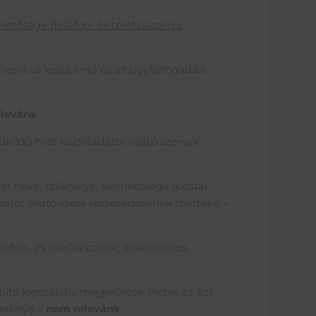
hetősége (telefon- és telefaxszáma,
tronikus levélcíme) és az ügyfélfogadási
eleváns
 működő más közfeladatot ellátó szervek
et neve, székhelye, elérhetősége (postai
ladatot ellátó szerv részesedésének mértéke
-
elefon- és telefaxszáma, elektronikus
pító jogszabály megjelölése, illetve az azt
edélye. -
nem releváns