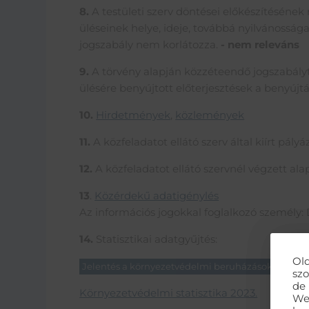
8.
A testületi szerv döntései előkészítésének
üléseinek helye, ideje, továbbá nyilvánossága,
jogszabály nem korlátozza.
- nem releváns
9.
A törvény alapján közzéteendő jogszabál
ülésére benyújtott előterjesztések a benyújtá
10.
Hirdetmények
,
közlemények
11.
A közfeladatot ellátó szerv által kiírt pály
12.
A közfeladatot ellátó szervnél végzett ala
13
.
Közérdekű adatigénylés
Az információs jogokkal foglalkozó személy:
14.
Statisztikai adatgyűjtés:
Old
Jelentés a környezetvédelmi beruházásokról
szo
de 
Környezetvédelmi statisztika 2023.
We