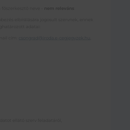
a főszerkesztő neve -
nem releváns
ebbezés elbírálására jogosult szervnek, ennek
ghatározott adatai:
mail cím:
csongrad@iroda.e-cegjegyzek.hu
,
tot ellátó szerv feladatáról,