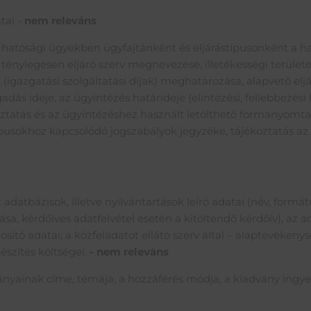
tai -
nem releváns
 hatósági ügyekben ügyfajtánként és eljárástípusonként a h
ténylegesen eljáró szerv megnevezése, illetékességi terület
gazgatási szolgáltatási díjak) meghatározása, alapvető eljárá
dás ideje, az ügyintézés határideje (elintézési, fellebbezési 
tatás és az ügyintézéshez használt letölthető formanyomta
pusokhoz kapcsolódó jogszabályok jegyzéke, tájékoztatás az ü
t adatbázisok, illetve nyilvántartások leíró adatai (név, formá
rása, kérdőíves adatfelvétel esetén a kitöltendő kérdőív), az
osító adatai; a közfeladatot ellátó szerv által – alaptevékeny
észítés költségei.
- nem releváns
ványainak címe, témája, a hozzáférés módja, a kiadvány ingye