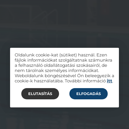
Oldalunk cookie-kat (sütiket) használ. Ezen
fájlok információkat szolgáltatnak számunkra
a felhasználó oldallátogatási szokásairól, de
nem tárolnak személyes információkat.
Weboldalunk böngészésével Ön beleegyezik a
cookie-k használatába. További információ
itt
.
ELUTASÍTÁS
ELFOGADÁS