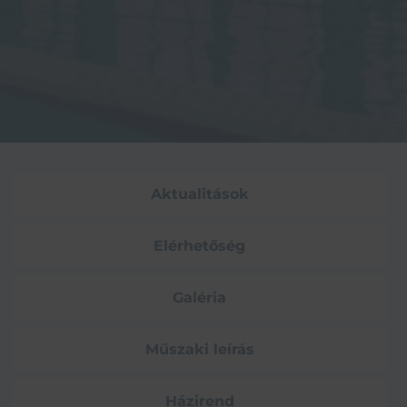
Aktualitások
Elérhetőség
Galéria
Műszaki leírás
Házirend