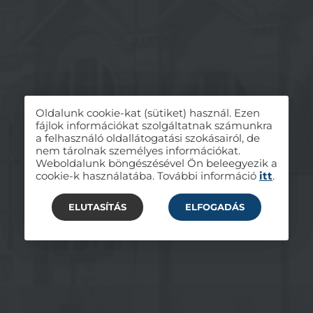
Oldalunk cookie-kat (sütiket) használ. Ezen
fájlok információkat szolgáltatnak számunkra
a felhasználó oldallátogatási szokásairól, de
nem tárolnak személyes információkat.
Weboldalunk böngészésével Ön beleegyezik a
cookie-k használatába. További információ
itt
.
ELUTASÍTÁS
ELFOGADÁS