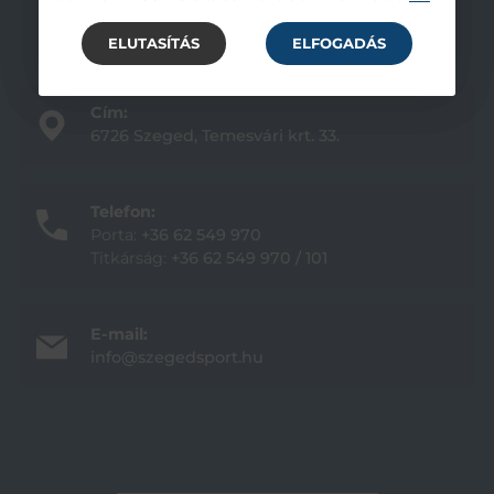
ELUTASÍTÁS
ELFOGADÁS
Cím:
6726 Szeged, Temesvári krt. 33.
Telefon:
Porta:
+36 62 549 970
Titkárság:
+36 62 549 970 / 101
E-mail:
info@szegedsport.hu