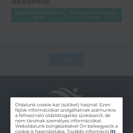
Akadémia
November 22
szombat
-
November 22
szombat
-
18:00
19:30
Vissza
Oldalunk cookie-kat (sütiket) használ. Ezen
fájlok információkat szolgáltatnak számunkra
a felhasználó oldallátogatási szokásairól, de
nem tárolnak személyes információkat.
Weboldalunk böngészésével Ön beleegyezik a
cookie-k használatába. További információ
itt
.