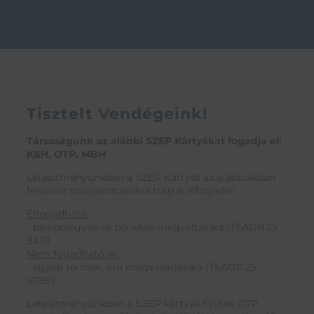
Tisztelt Vendégeink!
Társaságunk az alábbi SZÉP Kártyákat fogadja el:
K&H, OTP, MBH
Létesítményünkben a SZÉP Kártyát az alábbiakban
felsorolt szolgáltatásokra tudjuk elfogadni:
Elfogadható:
- belépőjegyek és bérletek megváltására (TEÁOR’25
93.11)
Nem fogadható el:
- egyéb termék, áru megvásárlására (TEÁOR’25
47.99)
Létesítményünkben a SZÉP kártyás fizetés OTP