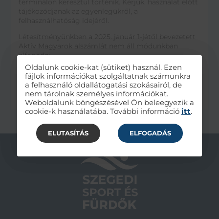
terminálon keresztül történik. Kérjük, használat előtt
tájékozódjanak az egyenlegükről, a
felhasználhatóság idejéről.
Létesítményünkben a 2025. január 1-jétől bevezetett
Aktív Magyarok alszámlát nem áll módunkban
elfogadni.
Oldalunk cookie-kat (sütiket) használ. Ezen
A SZÉP kártyával előrefizetésre (előlegfizetésre)
fájlok információkat szolgáltatnak számunkra
Társaságunknál nincs lehetőség.
a felhasználó oldallátogatási szokásairól, de
nem tárolnak személyes információkat.
Weboldalunk böngészésével Ön beleegyezik a
cookie-k használatába. További információ
itt
.
ELUTASÍTÁS
ELFOGADÁS